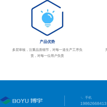
产品优势
多层审核，注重品质细节，对每一道生产工序负
责，对每一位用户负责
手机
19862668413