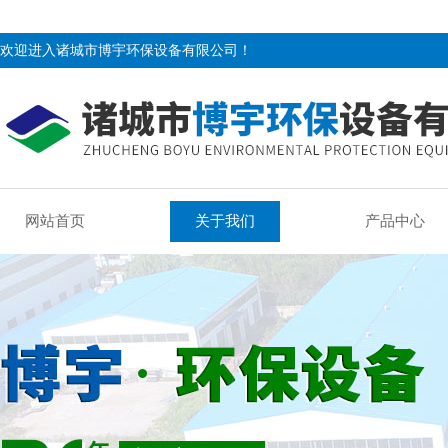
欢迎进入诸城市博宇环保设备有限公司！
网站首页
关于我们
产品中心