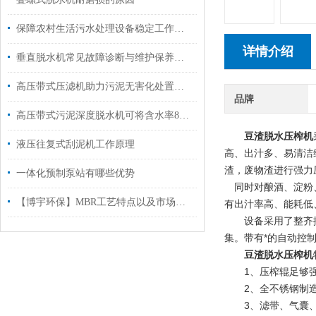
保障农村生活污水处理设备稳定工作的方法
详情介绍
垂直脱水机常见故障诊断与维护保养策略
高压带式压滤机助力污泥无害化处置与资源化利用
品牌
高压带式污泥深度脱水机可将含水率80%的污泥，降至60%以下！
豆渣脱水压榨机
液压往复式刮泥机工作原理
高、出汁多、易清洁
渣，废物渣进行强力
一体化预制泵站有哪些优势
同时对酿酒、淀粉
【博宇环保】MBR工艺特点以及市场应用
有出汁率高、能耗低
设备采用了整齐排
集。带有*的自动控
豆渣脱水压榨机
1、压榨辊足够强
2、全不锈钢制造
3、滤带、气囊、