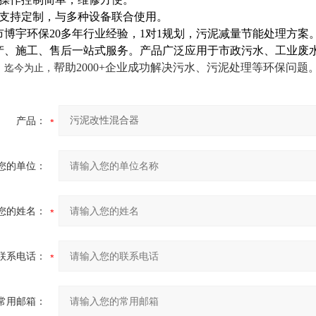
持定制，与多种设备联合使用。
市
博宇环保20多年行业经验，1对1规划，污泥减量节能处理方
产、施工、售后一站式服务。
产品广泛应用于市政污水、工业废
。
帮助2000+企业成功解决污水、污泥处理等环保问题
迄今为止，
产品：
您的单位：
您的姓名：
联系电话：
常用邮箱：