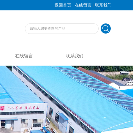
|
|
返回首页
在线留言
联系我们
在线留言
联系我们