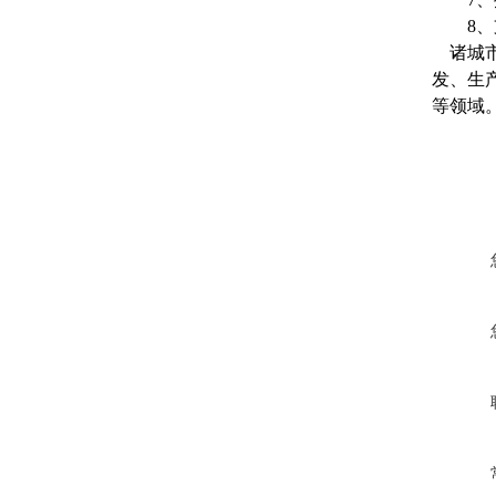
8、支
诸城
发、生
等领域