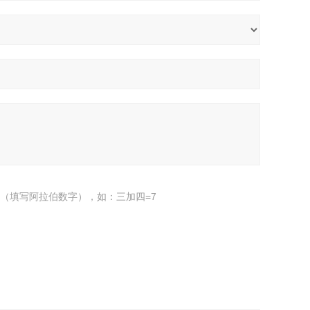
（填写阿拉伯数字），如：三加四=7