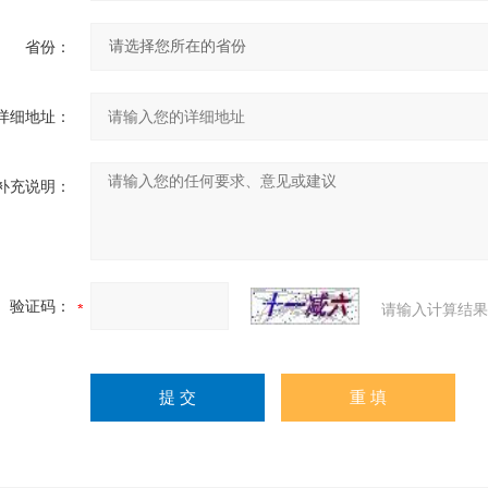
省份：
详细地址：
补充说明：
验证码：
请输入计算结果