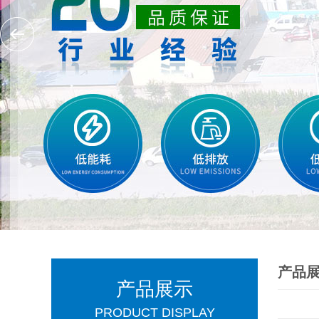
产品
产品展示
PRODUCT DISPLAY