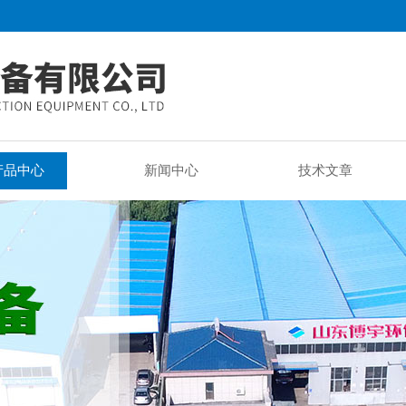
产品中心
新闻中心
技术文章