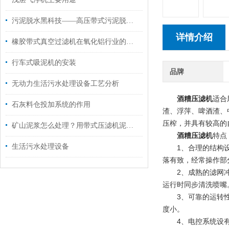
污泥脱水黑科技——高压带式污泥脱水机
详情介绍
橡胶带式真空过滤机在氧化铝行业的应用分析
行车式吸泥机的安装
品牌
无动力生活污水处理设备工艺分析
酒糟压滤机
适合
石灰料仓投加系统的作用
渣、浮萍、啤酒渣、
压榨，并具有较高的
矿山泥浆怎么处理？用带式压滤机泥饼可直接装车运输
酒糟压滤机
特点
生活污水处理设备
1、合理的结构设计
落有致，经常操作部
2、成熟的滤网冲洗
运行时同步清洗喷嘴
3、可靠的运转性能
度小。
4、电控系统设有*