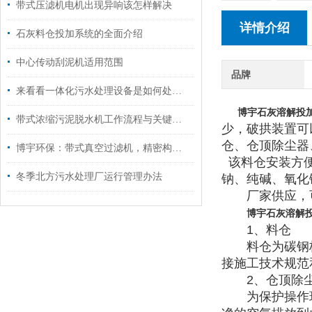
带式压滤机电机出现异响该怎样解决
详情介绍
石灰料仓投加系统的全面介绍
中心传动刮泥机适用范围
品牌
来看看一体化污水处理设备是如何处理污泥的
博宇石灰溶解投
带式浓缩污泥脱水机工作流程与关键部件作用解析
少，破拱装置可
仓、仓顶除尘器
博宇环保：带式真空过滤机，精密构造实现高效运作！
该料仓安装方便
冬季北方污水处理厂运行管理办法
钠、纯碱、氧化
厂家供应，可
博宇石灰溶解
1、料仓
料仓为碳钢板
接施工技术规范
2、仓顶除
为保护操作环