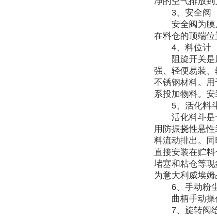
净的空气排放到
3、安全阀
安全阀为膜片式，
在料仓的顶端位
4、料位计
阻旋开关是用
强、轻便易装、
不锈钢材料。用
系投加物料。安
5、活化料
活化料斗是一种
用防振挠性悬性
料流动排出。同
直接安装在贮料
堵塞和粘仓等现
为意大利威埃姆
6、手动粉尘
曲柄手动操作
7、旋转阀给