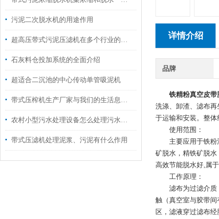
污泥二次脱水机的用途作用
详情介绍
超高压带式污泥压滤机在多个行业的应用
石灰料仓投加系统的全面介绍
品牌
超适合二沉池的中心传动单管吸泥机
铁精粉真空皮带
带式压榨机生产厂家与我们的生活息息相关
洗涤、卸渣、滤布再
于运输和安装。整体
农村小型污水处理设备怎么处理污水的？
使用范围：
带式压滤机处理泥浆、污泥有什么作用
主要应用于铁粉渣
矿脱水，精铁矿脱水
高效节能脱水好,属
工作原理：
滤布为过滤介质，
触（真空室与胶带间
区，滤液穿过滤布经