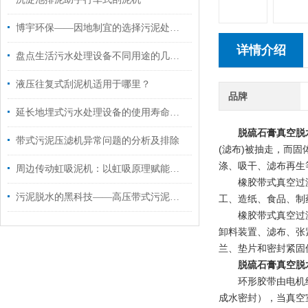
博宇环保——因地制宜的选择污泥处理技术
详情介绍
盘点生活污水处理设备不同用途的几种处理方式
液压往复式刮泥机适用于哪里？
品牌
延长地埋式污水处理设备的使用寿命博宇有妙招
脱硫石膏真空脱
带式污泥压滤机异常问题的分析及排除
(滤布)被抽走，而
涤、吸干、滤布再生
周边传动虹吸泥机：以虹吸原理赋能，让泥水分离更高效！
橡胶带式真空过滤
污泥脱水的黑科技——高压带式污泥深度脱水机
工、造纸、食品、制
橡胶带式真空过滤
卸料装置、滤布、张
兰、垫片和密封紧固
脱硫石膏真空脱
环形胶带由电机经
成水密封），当真空