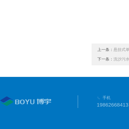
上一条：
悬挂式
下一条：
洗沙污
手机
19862668413