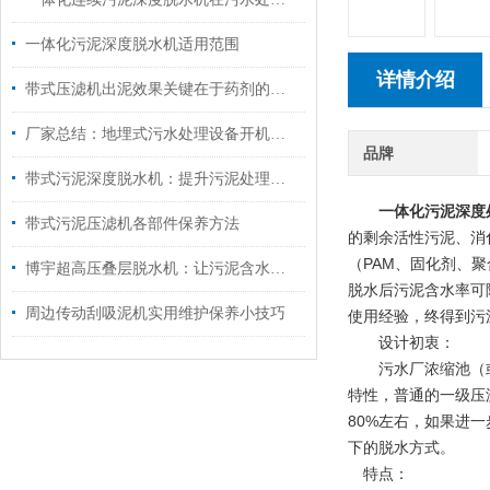
一体化污泥深度脱水机适用范围
详情介绍
带式压滤机出泥效果关键在于药剂的选择
厂家总结：地埋式污水处理设备开机步骤
品牌
带式污泥深度脱水机：提升污泥处理效率的关键设备
一体化污泥深度
带式污泥压滤机各部件保养方法
的剩余活性污泥、消
（PAM、固化剂、
博宇超高压叠层脱水机：让污泥含水率“一降到底”，环保效益拉满
脱水后污泥含水率可
周边传动刮吸泥机实用维护保养小技巧
使用经验，终得到污
设计初衷：
污水厂浓缩池（或平
特性，普通的一级压
80%左右，如果进
下的脱水方式。
特点：