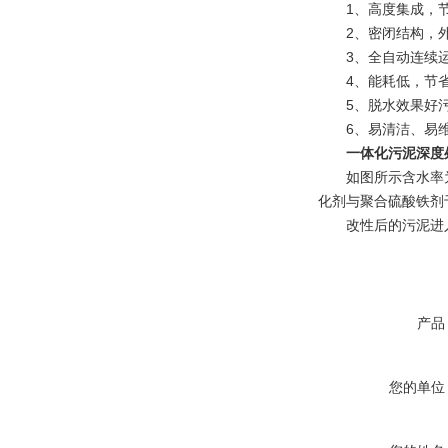
1、高度集成，节
2、密闭结构，外
3、全自动连续运
4、能耗低，节省
5、脱水效果好污泥
6、易清洁、易维
一体化污泥深度
如图所示含水率为9
化剂与聚合硫酸铁剂
改性后的污泥进入高
产品
您的单位