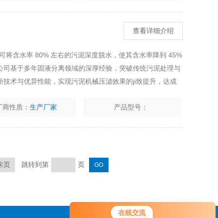
查看详细介绍
将含水率 80% 左右的污泥深度脱水，使其含水率降到 45%
公司基于多年固液分离领域的深厚经验，突破传统污泥处理与
技术与优异性能，实现污泥机械压滤效果的ji致提升，达成
厂商性质：
生产厂家
产品型号：
跳转到第
页
末页
您好！欢迎前来咨询，很高兴为您
在线交流
服务，请问您要咨询什么问题呢？