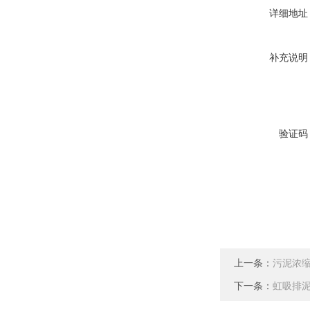
详细地址
补充说明
验证码
上一条：
污泥浓
下一条：
虹吸排