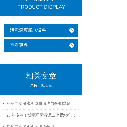
PRODUCT DISPLAY
污泥深度脱水设备
查看更多
相关文章
ARTICLE
污泥二次脱水机滤布清洗与多孔隙泥饼成型技巧
20 年专注！博宇环保污泥二次脱水机，破解高含水率难题
污泥二次脱水机的用途作用