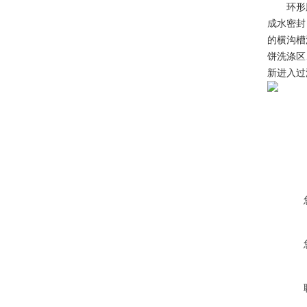
环形胶带
成水密封
的横沟槽
饼洗涤区
新进入过