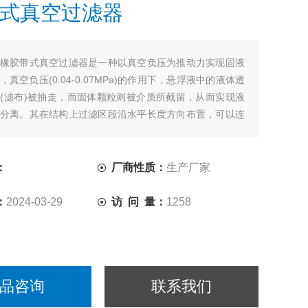
式真空过滤器
橡胶带式真空过滤器是一种以真空负压为推动力实现固液
真空负压(0.04-0.07MPa)的作用下，悬浮液中的液体透
(滤布)被抽走，而固体颗粒则被介质所截留，从而实现液
分离。其在结构上过滤区段沿水平长度方向布置，可以连
、洗涤、吸干、滤布再生等作业。
：
厂商性质：
生产厂家
：
2024-03-29
访 问 量：
1258
品咨询
联系我们