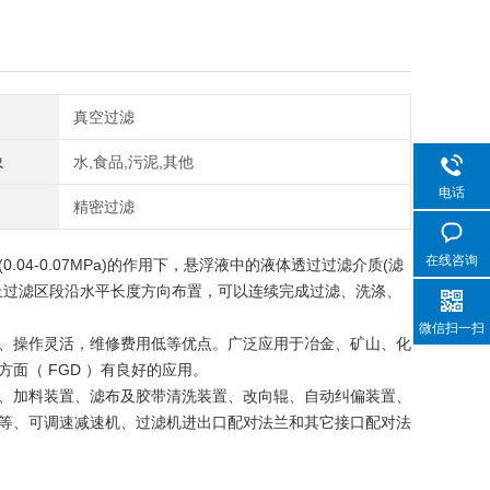
真空过滤
象
水,食品,污泥,其他
电话
精密过滤
在线咨询
04-0.07MPa)的作用下，悬浮液中的液体透过过滤介质(滤
上过滤区段沿水平长度方向布置，可以连续完成过滤、洗涤、
微信扫一扫
、操作灵活，维修费用低等优点。广泛应用于冶金、矿山、化
面（ FGD ）有良好的应用。
、加料装置、滤布及胶带清洗装置、改向辊、自动纠偏装置、
等、可调速减速机、过滤机进出口配对法兰和其它接口配对法