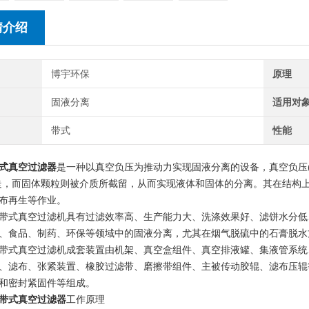
情介绍
博宇环保
原理
固液分离
适用对
带式
性能
式真空过滤器
是一种以真空负压为推动力实现固液分离的设备，真空负压(0.
走，而固体颗粒则被介质所截留，从而实现液体和固体的分离。其在结构
布再生等作业。
真空过滤机具有过滤效率高、生产能力大、洗涤效果好、滤饼水分低
、食品、制药、环保等领域中的固液分离，尤其在烟气脱硫中的石膏脱水方
真空过滤机成套装置由机架、真空盒组件、真空排液罐、集液管系统
、滤布、张紧装置、橡胶过滤带、磨擦带组件、主被传动胶辊、滤布压辊
和密封紧固件等组成。
带式真空过滤器
工作原理