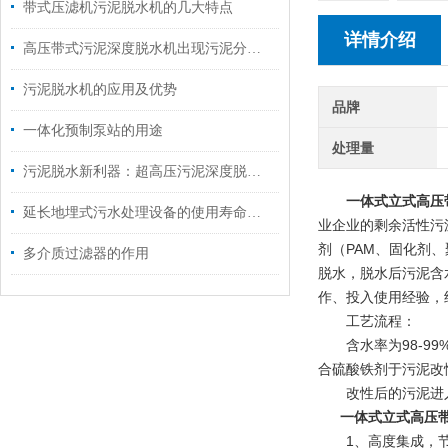
带式压滤机污泥脱水机的几大特点
详情介绍
高压带式污泥深度脱水机出现污泥分布不均时的解决方法
污泥脱水机的应用及优势
品牌
一体化预制泵站的用途
处理量
污泥脱水新利器：超高压污泥深度脱水机，含水率45%以下！
一体式立式高压
延长地埋式污水处理设备的使用寿命博宇有妙招
业企业的剩余活性污
剂（PAM、固化剂
多介质过滤器的作用
脱水，脱水后污泥含
作、投入使用经验，
工艺流程：
含水率为98-99
合硫酸铁剂于污泥改
改性后的污泥进入高
一体式立式高压
1、高度集成，节