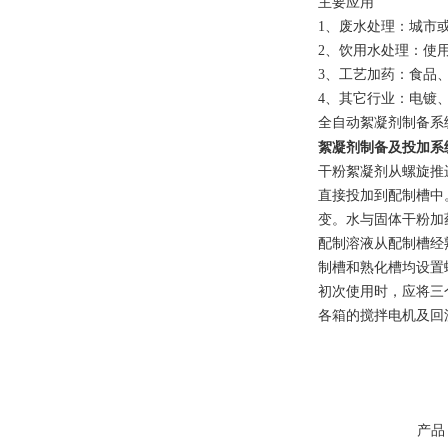
主要应用
1、废水处理：城市
2、饮用水处理：使
3、工艺加药：食品
4、其它行业：电镀
全自动絮凝剂制备系
絮凝剂制备及投加系
干粉絮凝剂从螺旋推
直接投加到配制槽中
变。水与固体干粉加
配制溶液从配制槽经
制槽和熟化槽均设置
初次使用时，应将三
各箱的搅拌电机及回
产品