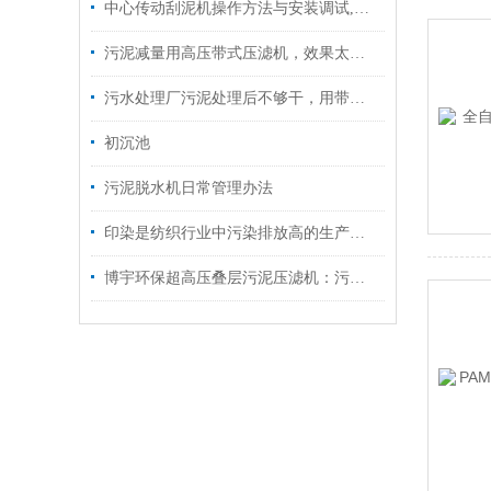
中心传动刮泥机操作方法与安装调试,你知道吗？
污泥减量用高压带式压滤机，效果太赞了！
污水处理厂污泥处理后不够干，用带式污泥深度脱水机含水率降至60%以下
初沉池
污泥脱水机日常管理办法
印染是纺织行业中污染排放高的生产环节
博宇环保超高压叠层污泥压滤机：污泥深度脱水，实现减容减量新突破