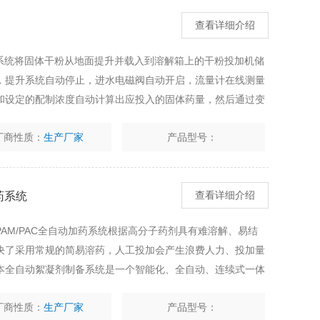
查看详细介绍
升系统将固体干粉从地面提升并载入到溶解箱上的干粉投加机储
，提升系统自动停止，进水电磁阀自动开启，流量计在线测量
和设定的配制浓度自动计算出应投入的固体药量，然后通过变
量的固体粉剂。
厂商性质：
生产厂家
产品型号：
药系统
查看详细介绍
AM/PAC全自动加药系统根据高分子药剂具有难溶解、易结
决了采用常规的简易溶药，人工投加会产生浪费人力、投加量
本全自动絮凝剂制备系统是一个智能化、全自动、连续式一体
6000升/小时，浓度为0.1％-0.5％。
厂商性质：
生产厂家
产品型号：