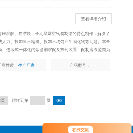
查看详细介绍
具有难溶解、易结块、长期暴露空气易凝结的特点制作，解决了
费人力、投加量不精确、投加不均匀产生固化物等问题。本全
动、连续式一体化的絮凝剂溶配及投药装置，配制溶液范围为
厂商性质：
生产厂家
产品型号：
跳转到第
页
末页
您好！欢迎前来咨询，很高兴为您
在线交流
服务，请问您要咨询什么问题呢？