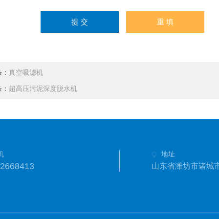
条：
真空吸滤机
条：
超高压污泥深度脱水机
机
地址
2668413
山东省潍坊市诸城市