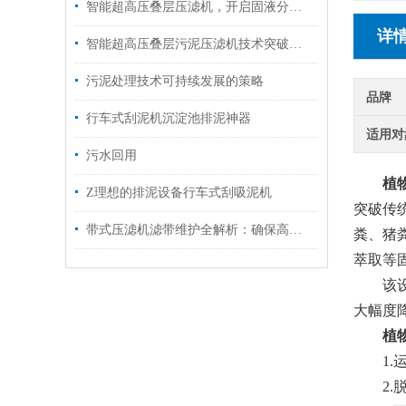
智能超高压叠层压滤机，开启固液分离 45% 含水率新时代！
详
智能超高压叠层污泥压滤机技术突破，污泥含水率降到45%以下
污泥处理技术可持续发展的策略
品牌
行车式刮泥机沉淀池排泥神器
适用对
污水回用
植
Z理想的排泥设备行车式刮吸泥机
突破传
带式压滤机滤带维护全解析：确保高效脱水，延长使用寿命
粪、猪
萃取等
该
大幅度
植
1
2