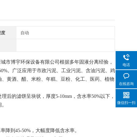
程度
自动
诸城市博宇环保设备有限公司根据多年固液分离经验，
电话
50%。广泛应用于市政污泥、工业污泥、含油污泥、鸡
油、黄酒、醋、米粉、年糕、豆粉、化工、医药、植物
在线咨询
处理后的滤饼呈块状，厚度
5-10mm，含水率
50
%
以下
，
微信扫一扫
间
。
水率
降到
45-50%，
大幅度降低
含水率
。