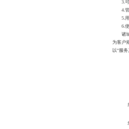
3
4
5
6
诸
为客户
以“服