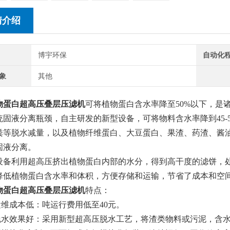
情介绍
博宇环保
自动化
象
其他
物蛋白
超高压叠层压滤机
可将
植物蛋白
含水率降至
50
%以下，是
统固液分离瓶颈，自主研发的新型设备，可将物料含水率降到45-
粪等脱水减量，以及植物纤维蛋白、大豆蛋白、果渣、药渣、酱
固液分离。
设备利用超高压挤出
植物蛋白
内部的水分，得到高干度的滤饼，
降低
植物蛋白
含水率和体积，方便存储和运输，节省了成本和空
物蛋白
超高压叠层压滤机
特点：
.运维成本低：吨运行费用低至40元。
.脱水效果好：采用新型超高压脱水工艺，将渣类
物料
或
污泥
，含