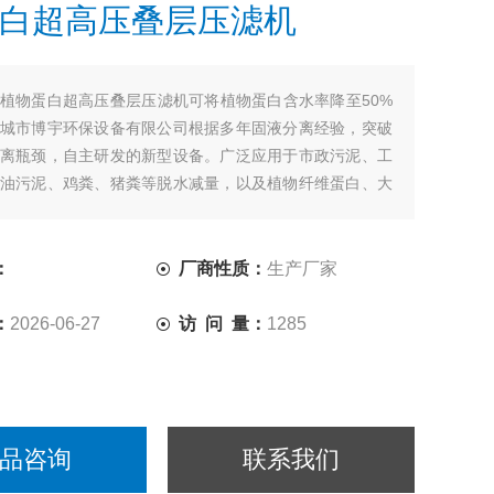
白超高压叠层压滤机
植物蛋白超高压叠层压滤机可将植物蛋白含水率降至50%
城市博宇环保设备有限公司根据多年固液分离经验，突破
离瓶颈，自主研发的新型设备。广泛应用于市政污泥、工
油污泥、鸡粪、猪粪等脱水减量，以及植物纤维蛋白、大
渣、药渣、酱油、黄酒、醋、米粉、年糕、豆粉、化工、
萃取等固液分离。
：
厂商性质：
生产厂家
：
2026-06-27
访 问 量：
1285
品咨询
联系我们