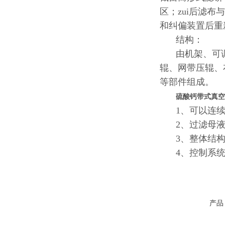
区；zui后滤
和纠偏装置后重
结构：
由机架、可
辊、网带压辊、
等部件组成。
硫酸钙带式真空
1、可以连
2、过滤母
3、整体结
4、控制系
产品