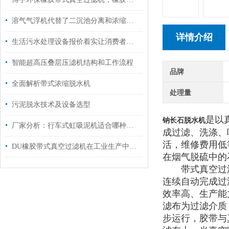
溶气气浮机代替了二沉池分离和浓缩水中污泥
详情介绍
生活污水处理设备报价着实让消费者心中一喜
智能超高压叠层压滤机结构和工作流程
品牌
全面解析带式浓缩脱水机
处理量
污泥脱水技术及设备选型
是以
钠长石脱水机
厂家分析：行车式虹吸泥机适合哪种沉淀池
成过滤、洗涤、
活，维修费用低
DU橡胶带式真空过滤机在工业生产中的重要作用
在烟气脱硫中的
带式真空过滤
连续自动完成过
效率高、生产能
滤布为过滤介质
步运行，胶带与