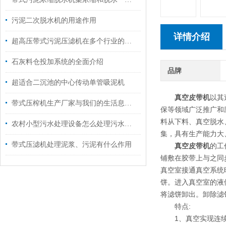
污泥二次脱水机的用途作用
详情介绍
超高压带式污泥压滤机在多个行业的应用
石灰料仓投加系统的全面介绍
品牌
超适合二沉池的中心传动单管吸泥机
真空皮带机
以其
带式压榨机生产厂家与我们的生活息息相关
保等领域广泛推广和
料从下料、真空脱水
农村小型污水处理设备怎么处理污水的？
集，具有生产能力大
带式压滤机处理泥浆、污泥有什么作用
真空皮带机
的工
铺敷在胶带上与之同
真空室接通真空系统
饼。进入真空室的液
将滤饼卸出。卸除滤
特点:
1、真空实现连续