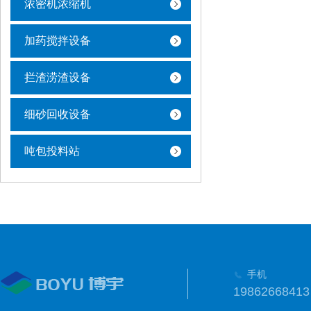
浓密机浓缩机
加药搅拌设备
拦渣涝渣设备
细砂回收设备
吨包投料站
手机
19862668413