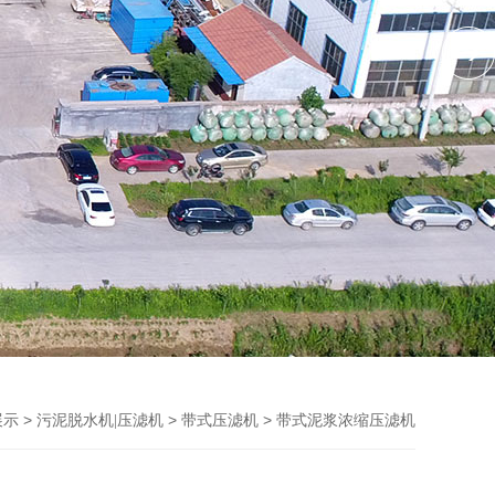
>
>
> 带式泥浆浓缩压滤机
展示
污泥脱水机|压滤机
带式压滤机