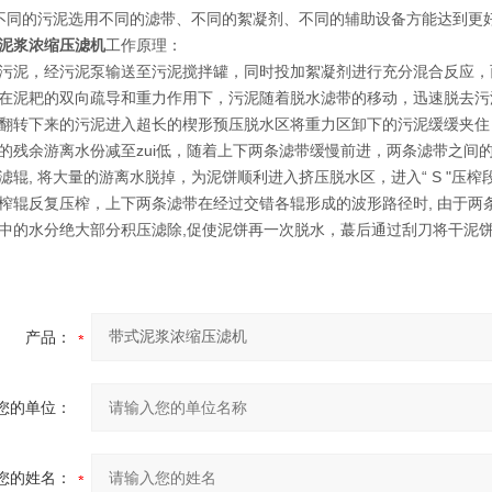
同的污泥选用不同的滤带、不同的絮凝剂、不同的辅助设备方能达到更
泥浆浓缩压滤机
工作原理：
，经污泥泵输送至污泥搅拌罐，同时投加絮凝剂进行充分混合反应，
在泥耙的双向疏导和重力作用下，污泥随着脱水滤带的移动，迅速脱去污
翻转下来的污泥进入超长的楔形预压脱水区将重力区卸下的污泥缓缓夹住
的残余游离水份减至zui低，随着上下两条滤带缓慢前进，两条滤带之间
滤辊, 将大量的游离水脱掉，为泥饼顺利进入挤压脱水区，进入“ S "压榨
榨辊反复压榨，上下两条滤带在经过交错各辊形成的波形路径时, 由于两
中的水分绝大部分积压滤除,促使泥饼再一次脱水，蕞后通过刮刀将干泥
产品：
您的单位：
您的姓名：