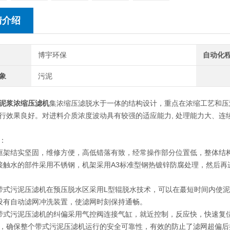
情介绍
博宇环保
自动化
象
污泥
泥浆浓缩压滤机
集浓缩压滤脱水于一体的结构设计，重点在浓缩工艺和压
行效果良好。对进料介质浓度波动具有较强的适应能力, 处理能力大、
：
架结实坚固，维修方便，高低错落有致，经常操作部分位置低，整体结
水的部件采用不锈钢，机架采用A3标准型钢热镀锌防腐处理，然后再
污泥压滤机在预压脱水区采用L型辊脱水技术，可以在蕞短时间内使泥
有自动滤网冲洗装置，使滤网时刻保持通畅。
污泥压滤机的纠偏采用气控阀连接气缸，就近控制，反应快，快速复位
，确保整个带式污泥压滤机运行的安全可靠性，有效的防止了滤网超偏后