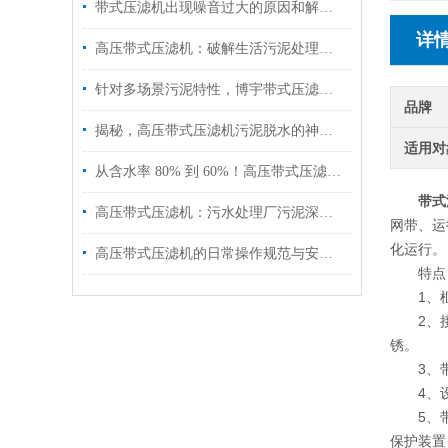
带式压滤机出现噪音过大的原因和解决方法
详
高压带式压滤机：破解生活污泥处理难题，高效脱水减量化！
针对多场景污泥特性，博宇带式压滤机以专项设计降本增效
品牌
揭秘，高压带式压滤机污泥脱水的神奇蜕变！
适用对
从含水率 80% 到 60%！高压带式压滤机的「破壁压榨」黑科技揭秘
带式
高压带式压滤机：污水处理厂污泥深度脱水的优选方案
网带、运
化运行。
高压带式压滤机的日常操作规范与安全注意事项
特点
1、框
2、接触
锈。
3、带式
4、设
5、带式
保护装置