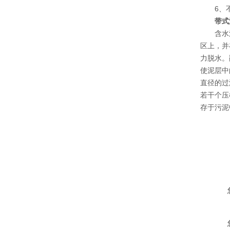
6、不
带式
含水污泥
区上，并
力脱水。
使泥层中
直径的过
若干个压
存于污泥