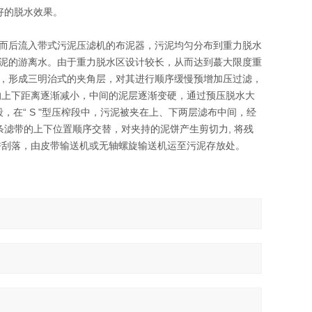
好的脱水效果。
而后流入带式污泥压滤机的布泥器，污泥均匀分布到重力脱水
泥的游离水。由于重力脱水区设计较长，从而达到蕞大限度重
，形成三明治式的夹角层，对其进行顺序缓慢预增加压过滤，
的上下距离逐渐减小，中间的泥层逐渐变硬，通过预压脱水大
段，在“ S "型压榨段中，污泥被夹在上、下两层滤布中间，经
条滤带的上下位置顺序交替，对夹持的泥饼产生剪切力, 将残
饼刮落，由皮带输送机或无轴螺旋输送机运至污泥存放处。