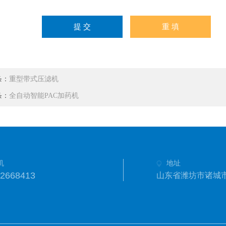
条：
重型带式压滤机
条：
全自动智能PAC加药机
机
地址
2668413
山东省潍坊市诸城市