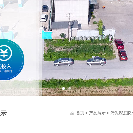
展示
>
>
首页
产品展示
污泥深度脱