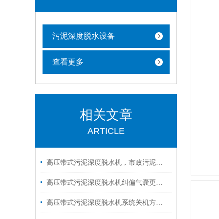
污泥深度脱水设备
查看更多
相关文章
ARTICLE
高压带式污泥深度脱水机，市政污泥脱水更高效
高压带式污泥深度脱水机纠偏气囊更换方法
高压带式污泥深度脱水机系统关机方法和注意事项