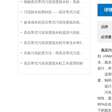
揭秘高压带式污泥深度脱水机：高效脱水的艺术与科学
详
污泥脱水的黑科技——高压带式污泥深度脱水机
超省成本的高压带式污泥深度脱水机来喽！
品牌
高压带式污泥深度脱水机提高污泥处置效率，降低处置费用
处理量
高压带式污泥深度脱水机可将含水率80%的污泥，降至60%以下！
高压污
市政污泥处置方法：用高压带式污泥深度脱水机泥饼含水率降至60%以下
剂（PA
水，脱水
高压带式污泥深度脱水机工作原理剖析
设计，并
适用于污
废、制药
设计
污水厂浓
特性，普
80%左
下的脱水