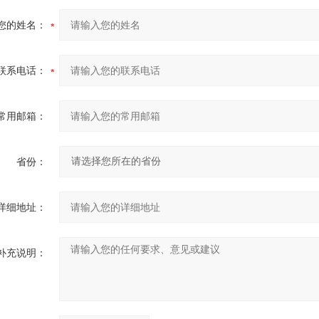
您的姓名：
联系电话：
常用邮箱：
省份：
详细地址：
补充说明：