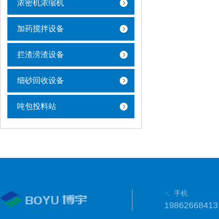
浓密机浓缩机
加药搅拌设备
拦渣涝渣设备
细砂回收设备
吨包投料站
手机
19862668413