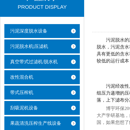
PRODUCT DISPLAY
污泥深度脱水设备
污泥脱水的
污泥脱水机|压滤机
脱水
，污泥
含水
具有
更低的含水
较低的运行成本
真空带式过滤机/脱水机
改性混合机
污泥经改性
带式压榨机
组压力递增的压
落，上下滤布分
刮吸泥机设备
博宇环保
2
大产学研基地，
国，如果您想了
果蔬清洗压榨生产线设备