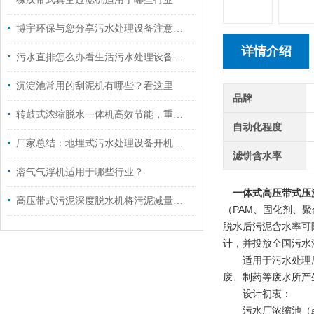
博宇环保与您分享污水处理设备注意事项
详情介绍
污水直排怎么办看生活污水处理设备放大招
沉淀池常用的刮泥机有哪些？看这里
品牌
转鼓式浓缩脱水一体机高效节能，重塑污泥处理未来
自动化程度
厂家总结：地埋式污水处理设备开机步骤
滤饼含水率
溶气气浮机适用于哪些行业？
一体式高压带式压
高压带式污泥深度脱水机将污泥减量化进行到底
（PAM、固化剂、
脱水后污泥含水率可
计，并投放全国污水
适用于污水处理厂
废、制药等废水所产
设计初衷：
污水厂浓缩池（或平