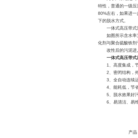
特性，普通的一级压
80%左右，如果进
下的脱水方式。
一体式高压带式污
如图所示含水率为9
化剂与聚合硫酸铁剂
改性后的污泥进入高
一体式高压带式
1、高度集成，节
2、密闭结构，外
3、全自动连续运
4、能耗低，节省
5、脱水效果好污泥
6、易清洁、易维
产品