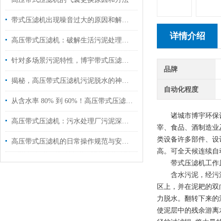
带式压滤机出现噪音过大的原因和解决方法
详情介绍
高压带式压滤机：破解生活污泥处理难题，高效脱水减量化！
针对多场景污泥特性，博宇带式压滤机以专项设计降本增效
品牌
揭秘，高压带式压滤机污泥脱水的神奇蜕变！
自动化程度
从含水率 80% 到 60%！高压带式压滤机的「破壁压榨」黑科技揭秘
诸城市博宇环保设
高压带式压滤机：污水处理厂污泥深度脱水的优选方案
宰、食品、酒制造业
类设备许多部件、设
高压带式压滤机的日常操作规范与安全注意事项
高。可全天候连续自
带式压滤机工作
含水污泥，经污泥
区上，并在泥耙的双
力脱水。翻转下来的
使泥层中的残余游离