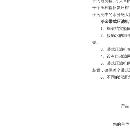
径的过滤辊, 将大量
干个压榨辊反复压榨
于污泥中的水分绝大
冶金
带式压滤机
1、框架结实坚固
2、接触水的部件采
锈。
3、带式压滤机在预
4、设有自动滤网
5、带式压滤机的纠
装置，确保整个带式
6、不同的污泥选
产品
您的单位