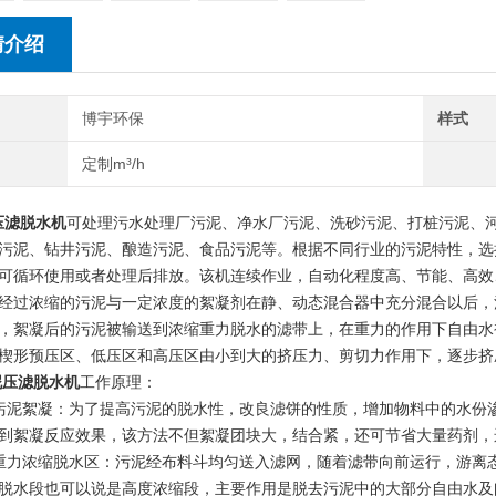
情介绍
博宇环保
样式
定制m³/h
压滤脱水机
可处理
污水处理厂污泥、净水厂污泥、
洗砂污泥、打桩污泥、
污泥、钻井污泥、酿造污泥、食品污泥等。根据不同行业的污泥特性，选
可循环使用或者处理后排放。该机连续作业，自动化程度高、节能、高效
浓缩的污泥与一定浓度的絮凝剂在静、动态混合器中充分混合以后，
，絮凝后的污泥被输送到浓缩重力脱水的滤带上，在重力的作用下自由水
楔形预压区、低压区和高压区由小到大的挤压力、剪切力作用下，逐步挤
泥压滤脱水机
工作原理：
絮凝：为了提高污泥的脱水性，改良滤饼的性质，增加物料中的水份渗
到絮凝反应效果，该方法不但絮凝团块大，结合紧，还可节省大量药剂，
浓缩脱水区：污泥经布料斗均匀送入滤网，随着滤带向前运行，游离态
脱水段也可以说是高度浓缩段，主要作用是脱去污泥中的大部分自由水及