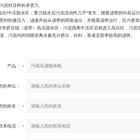
污泥对压榨的承受力。
/中压脱水区：重力脱水后污泥流动性几乎*丧失，随着滤带的向前运行
受到轻微压力，滤液开始从滤带的两面溢出，并随着滤带运行，压力逐渐
挤压辊（或带）高压脱水区：污泥脱离中压区后就进入高压区，污泥在
缩，污泥内的间隙游离水被充分挤出，此时，形成含固率较高的滤饼。
产品：
您的单位：
您的姓名：
联系电话：