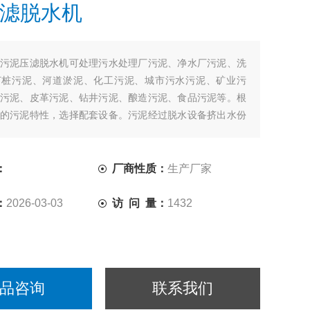
滤脱水机
污泥压滤脱水机可处理污水处理厂污泥、净水厂污泥、洗
打桩污泥、河道淤泥、化工污泥、城市污水污泥、矿业污
污泥、皮革污泥、钻井污泥、酿造污泥、食品污泥等。根
的污泥特性，选择配套设备。污泥经过脱水设备挤出水份
出来水也是清水，可循环使用或者处理后排放。该机连续
化程度高、节能、高效、使用维护方便，是污泥脱水的理
：
厂商性质：
生产厂家
：
2026-03-03
访 问 量：
1432
品咨询
联系我们