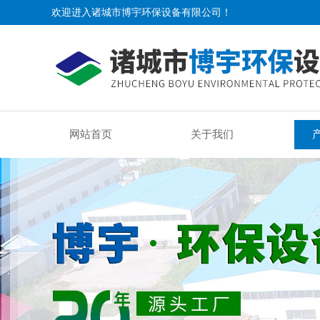
欢迎进入诸城市博宇环保设备有限公司！
网站首页
关于我们