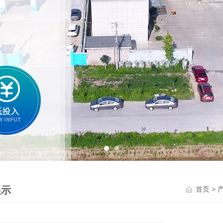
展示
>
首页