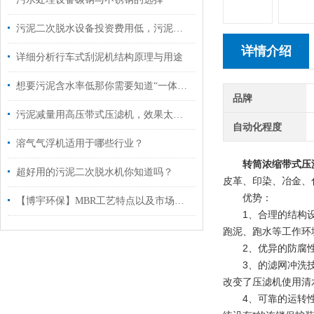
污泥二次脱水设备投资费用低，污泥减量率高！
详情介绍
详细分析行车式刮泥机结构原理与用途
想要污泥含水率低那你需要知道“一体式高压带式污泥深度脱水机”
品牌
污泥减量用高压带式压滤机，效果太赞了！
自动化程度
溶气气浮机适用于哪些行业？
转筒浓缩带式压
超好用的污泥二次脱水机你知道吗？
皮革、印染、冶金、
优势：
【博宇环保】MBR工艺特点以及市场应用
1、合理的结构设计
跑泥、跑水等工作环
2、优异的防腐性能
3、的滤网冲洗技术
改变了压滤机使用清
4、可靠的运转性能