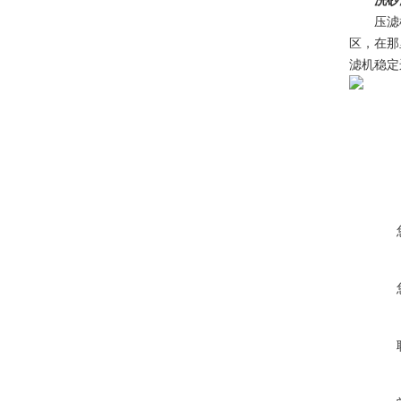
洗砂
压滤机通
区，在那
滤机稳定