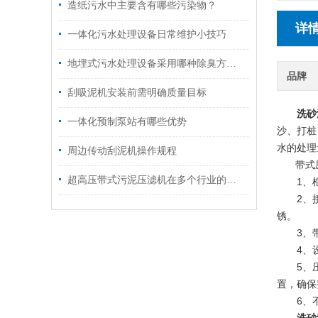
造纸污水中主要含有哪些污染物？
详
一体化污水处理设备日常维护小技巧
地埋式污水处理设备采用哪种除臭方式防止异味呢？
品牌
刮吸泥机安装前需明确质量目标
洗砂
一体化预制泵站有哪些优势
沙、打桩
水的处理
周边传动刮泥机操作规程
带式压
超高压带式污泥压滤机在多个行业的应用
1、框
2、接触
锈。
3、带式
4、设
5、压滤
置，确保
6、不