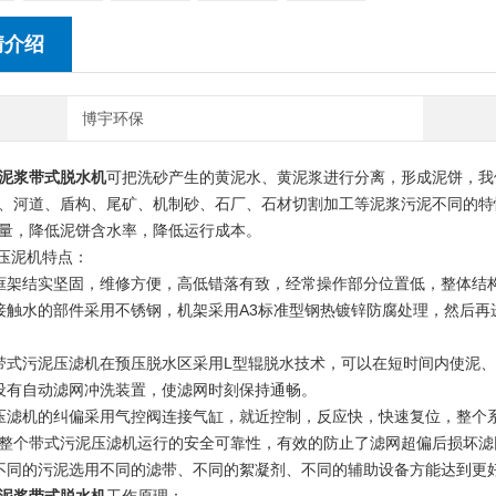
情介绍
博宇环保
泥浆带式脱水机
可把洗砂产生的黄泥水、黄泥浆进行分离，形成泥饼，我
、河道、盾构、尾矿、机制砂、石厂、石材切割加工等泥浆污泥不同的特
量，降低泥饼含水率，降低运行成本。
泥机特点：
架结实坚固，维修方便，高低错落有致，经常操作部分位置低，整体结
水的部件采用不锈钢，机架采用A3标准型钢热镀锌防腐处理，然后再
污泥压滤机在预压脱水区采用L型辊脱水技术，可以在短时间内使泥、水
有自动滤网冲洗装置，使滤网时刻保持通畅。
机的纠偏采用气控阀连接气缸，就近控制，反应快，快速复位，整个系
整个带式污泥压滤机运行的安全可靠性，有效的防止了滤网超偏后损坏滤
同的污泥选用不同的滤带、不同的絮凝剂、不同的辅助设备方能达到更