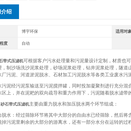
情介绍
博宇环保
适用对
程度
自动
可根据客户污水处理量和污泥量设计定制，材质也可
石带式压滤机
理，制沙场洗沙泥浆处理，砂场泥浆处理，钻井泥浆处理，隧道
水厂污泥、河道淤泥脱水、石材加工污泥脱水等各类工业废水污
泥经污泥泵输送至污泥搅拌罐，同时投加凝聚剂进行充分混合
水区上，并在泥耙的双向疏导和重力作用下，污泥随着脱水滤带
主要由重力脱水和加压脱水两个环节组成：
浆砂石带式压滤机
水：经过筛除环节将其中大部分的自由水已经筛除，然后将含
脱掉污泥里剩余的大部分的游离水，还有一部分水分在运转的过