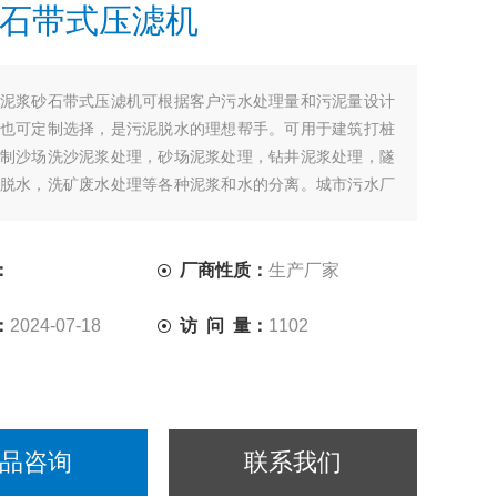
石带式压滤机
泥浆砂石带式压滤机可根据客户污水处理量和污泥量设计
也可定制选择，是污泥脱水的理想帮手。可用于建筑打桩
制沙场洗沙泥浆处理，砂场泥浆处理，钻井泥浆处理，隧
脱水，洗矿废水处理等各种泥浆和水的分离。城市污水厂
淤泥脱水、石材加工污泥脱水等各类工业废水污泥脱水的
：
厂商性质：
生产厂家
：
2024-07-18
访 问 量：
1102
品咨询
联系我们