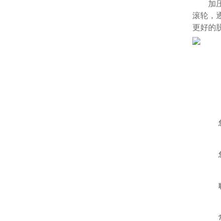
加压脱
滚轮，
更好的