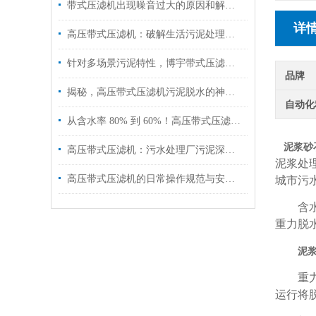
带式压滤机出现噪音过大的原因和解决方法
详
高压带式压滤机：破解生活污泥处理难题，高效脱水减量化！
针对多场景污泥特性，博宇带式压滤机以专项设计降本增效
品牌
揭秘，高压带式压滤机污泥脱水的神奇蜕变！
自动化
从含水率 80% 到 60%！高压带式压滤机的「破壁压榨」黑科技揭秘
泥浆砂
高压带式压滤机：污水处理厂污泥深度脱水的优选方案
泥浆处
高压带式压滤机的日常操作规范与安全注意事项
城市污
含水污
重力脱
泥
重力脱
运行将