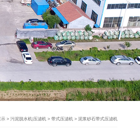
>
>
> 泥浆砂石带式压滤机
展示
污泥脱水机|压滤机
带式压滤机