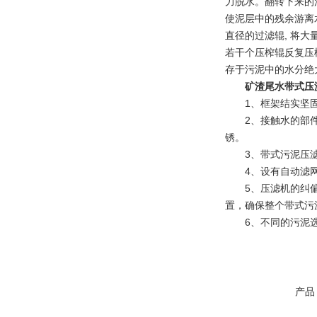
力脱水。翻转下来的
使泥层中的残余游离
直径的过滤辊, 将大
若干个压榨辊反复压
存于污泥中的水分绝
矿渣尾水带式压
1、框架结实坚固
2、接触水的部件采
锈。
3、带式污泥压滤机
4、设有自动滤网
5、压滤机的纠偏采
置，确保整个带式污
6、不同的污泥选
产品