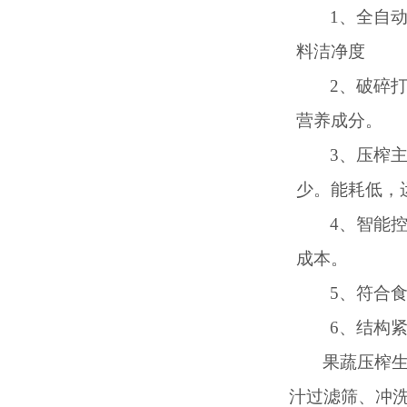
1、
全自
料洁净度
2、
破碎
营养成分。
3、
压榨
少。
能耗低，
4、
智能
成本。
5、
符合
6、
结构
果蔬压榨
汁过滤筛、冲