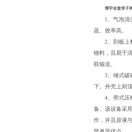
博宇全套李子
1、
气泡清
蔬、效率高。
2、
刮板上
物料，且易于
联输送。
3、
锤式破
下。外壳上则
4、
带式压
备。该设备采
作，并且原液
简单等优点。