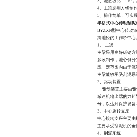
3、池底坡比1：10
4、主梁选用方钢制
5、操作简单，可实
中心传动刮泥
半桥式
BYZXN型中心传
跨池径的工作桥中心
1、
主梁
主梁采用良好碳钢方
多段制作，池心侧分
应一定范围内由于沉
主梁能够承受刮泥系
2、驱动装置
驱动装置主要由驱
减速机输出端的力矩
号，以达到保护设备
3、中心旋转支座
中心旋转支座主要由
主要承受刮泥机的全
4、刮泥系统