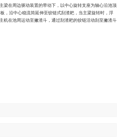
主梁在周边驱动装置的带动下，以中心旋转支座为轴心沿池顶
渣刮板，沿中心稳流筒延伸至铰链式刮渣耙，当主梁旋转时，浮
主机在池周运动至撇渣斗，通过刮渣耙的铰链活动刮至撇渣斗