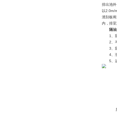
排出池外
以2.0
渣刮板将
内，排至
隔油
1、刮
2、与
3、刮
4、涨
5、运