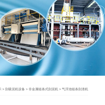
>
>
> 气浮池链条刮渣机
示
刮吸泥机设备
非金属链条式刮泥机