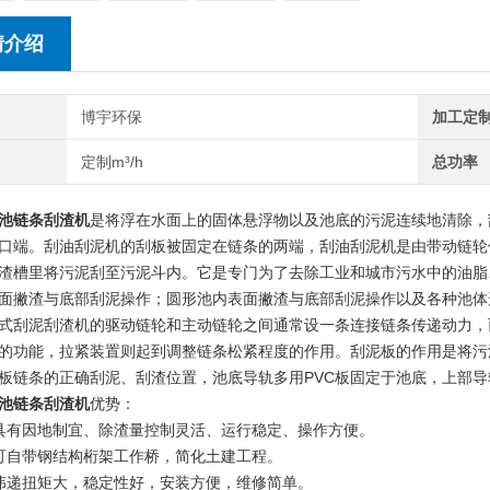
情介绍
博宇环保
加工定
定制m³/h
总功率
池链条刮渣机
是将浮在水面上的固体悬浮物以及池底的污泥连续地清除，
口端。刮油刮泥机的刮板被固定在链条的两端，刮油刮泥机是由带动链轮
渣槽里将污泥刮至污泥斗内。它是专门为了去除工业和城市污水中的油脂
面撇渣与底部刮泥操作；圆形池内表面撇渣与底部刮泥操作以及各种池体
泥刮渣机的驱动链轮和主动链轮之间通常设一条连接链条传递动力，
的功能，拉紧装置则起到调整链条松紧程度的作用。刮泥板的作用是将污
板链条的正确刮泥、刮渣位置，池底导轨多用PVC板固定于池底，上部导
池链条刮渣机
优势：
有因地制宜、除渣量控制灵活、运行稳定、操作方便。
自带钢结构桁架工作桥，简化土建工程。
递扭矩大，稳定性好，安装方便，维修简单。