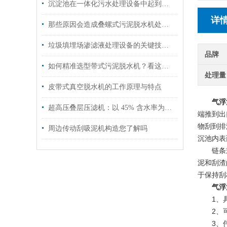
沉淀池在一体化污水处理设备中起到哪些作用
详
那些原因会造成叠螺式污泥脱水机处理效果不理想
垃圾填埋场渗滤液处理设备的关键技术探讨
品牌
如何精准选型带式污泥脱水机？看这篇就够了
处理量
皮带式真空脱水机的工作原理与特点
气浮
超高压叠层压滤机：以 45% 含水率为界，重新定义污泥脱水标准
端推到出
物刮到排
周边传动刮吸泥机构造您了解吗
沉池内表
链条式刮
泥和刮渣
于保持刮
气浮
1、具
2、可
3、伟