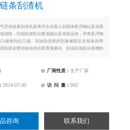
链条刮渣机
气浮池链条刮渣机是将浮在水面上的固体悬浮物以及池底
地清除，刮油刮泥机沿着池面以及池底运动，并将悬浮物
进口端推到出口端。刮油刮泥机的刮板被固定在链条的两
泥机是由带动链轮传动装置来驱动。刮油刮泥机沿着槽的
动，将污染物刮到排渣槽里将污泥刮至污泥斗内。
：
厂商性质：
生产厂家
：
2024-07-30
访 问 量：
992
品咨询
联系我们