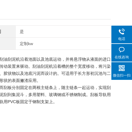
制
是
电话
定制kw
在线咨询
刮油刮泥机沿着池面以及池底运动，并将悬浮物从液面的进口
传动装置来驱动。刮油刮泥机沿着槽的整个宽度移动，将污染
、胶状物以及池底污泥而设计的。可适用于长方形初沉池与二
微信扫一扫
形状的表面撇渣应用。
而刮板分别固定在两根主链条上，随主链条一起运动，实现刮
泥刮到集泥斗，多用塑料、玻璃钢或不锈钢制成。刮板导轨用
轨用PVC板固定于钢制支架上。