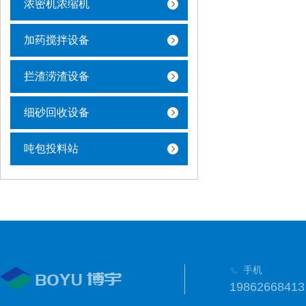
浓密机浓缩机
加药搅拌设备
拦渣涝渣设备
细砂回收设备
吨包投料站
手机
19862668413