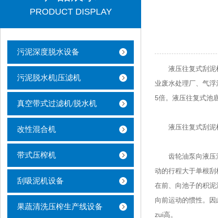
PRODUCT DISPLAY
污泥深度脱水设备
液压往复式刮泥机
污泥脱水机|压滤机
业废水处理厂、气浮
5倍。液压往复式池
真空带式过滤机/脱水机
液压往复式刮泥机
改性混合机
带式压榨机
齿轮油泵向液压油缸
动的行程大于单根刮
刮吸泥机设备
在前、向池子的积泥
向前运动的惯性。因
果蔬清洗压榨生产线设备
zui高。