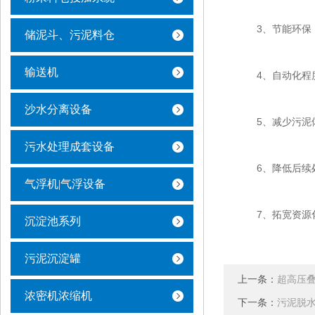
3、
节能环保
储泥斗、污泥料仓
输送机
4、
自动化程
沙水分离设备
5、
减少污泥
污水处理成套设备
6、
降低后续
气浮机|气浮设备
7、
拓宽资源
沉淀池系列
污泥沉淀罐
上一条：
超高压
浓密机浓缩机
下一条：
污泥脱水