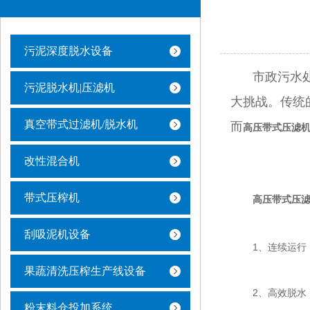
污泥深度脱水设备
市政污水
污泥脱水机|压滤机
大挑战。传统
真空带式过滤机/脱水机
而
高压带式压滤
改性混合机
带式压榨机
高压带式压
刮吸泥机设备
1、
连续运行
果蔬清洗压榨生产线设备
2、
高效脱水
粉末料仓投加系统