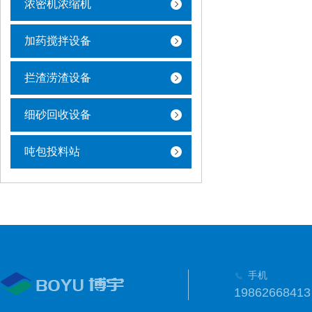
浓密机浓缩机
加药搅拌设备
拦渣涝渣设备
细砂回收设备
吨包投料站
手机
19862668413