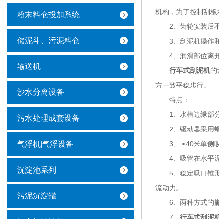
机构，为了控制刮板
粉末料仓投加系统
2、齿轮安装后不
储泥斗、污泥料仓
3、刮泥机操作和
4、润滑部位离开
输送机
行车式刮泥机
的
方一致平稳步行。
沙水分离设备
特点：
1、水槽边缘部分
污水处理成套设备
2、驱动器采用螺旋
气浮机|气浮设备
3、 ≤40米单侧吸
4、吸管在水平泥
沉淀池系列
5、稳定吸口锥形吸
流动力。
污泥沉淀罐
6、两种方式的撇
7、
行车式刮泥