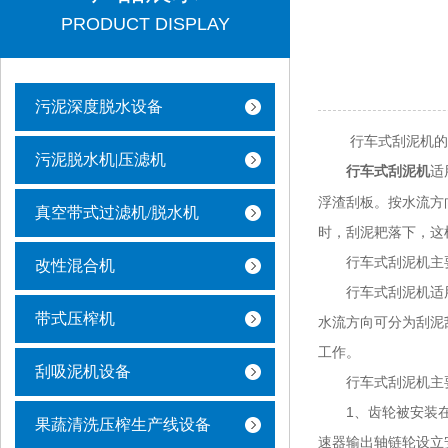
PRODUCT DISPLAY
污泥深度脱水设备
行车式刮泥机的
污泥脱水机|压滤机
适
行车式刮泥机
浮渣刮板。按水流方
真空带式过滤机/脱水机
时，刮泥耙落下，这
行车式刮泥机主要
改性混合机
行车式刮泥机适用
带式压榨机
水流方向可分为刮泥
工作。
刮吸泥机设备
行车式刮泥机主要
1、齿轮被安装在支
果蔬清洗压榨生产线设备
速器输出轴链轮设立