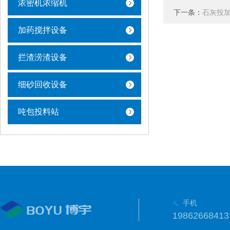
浓密机浓缩机
下一条：
石灰投
加药搅拌设备
拦渣涝渣设备
细砂回收设备
吨包投料站
手机
19862668413