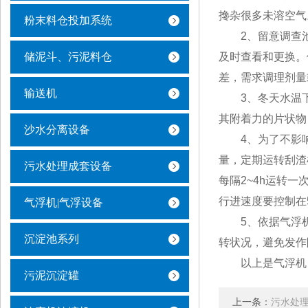
搀杂很多未溶空气
粉末料仓投加系统
2、留意调查池
储泥斗、污泥料仓
及时查看和更换。
差，需求调理剂量
输送机
3、冬天水温下
其附着力的片状物
沙水分离设备
4、为了不影响
量，定期运转刮渣
污水处理成套设备
每隔2~4h运转
行进速度要控制在50
气浮机|气浮设备
5、依据气浮机
沉淀池系列
转状况，避免发作
以上是气浮机日
污泥沉淀罐
上一条：
污水处