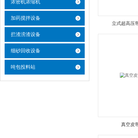
浓密机浓缩机
加药搅拌设备
立式超高压
拦渣涝渣设备
细砂回收设备
吨包投料站
真空皮